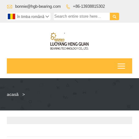

bonnie@hgb-bearing.com
+86-13938815302


în limba română

Toggl
acasă
>