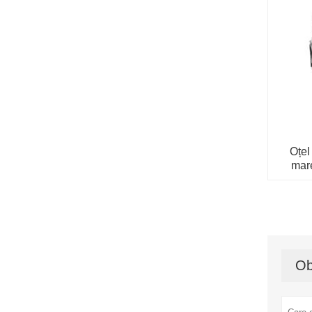
Oțel
mare
Ob