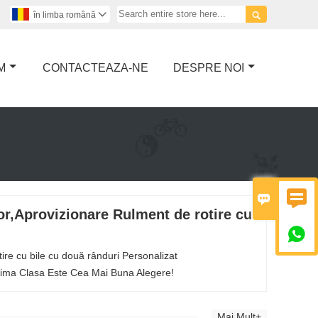

în limba română

M
CONTACTEAZA-NE
DESPRE NOI


or,Aprovizionare Rulment de rotire cu

tire cu bile cu două rânduri Personalizat
 Prima Clasa Este Cea Mai Buna Alegere!
Mai Mult+