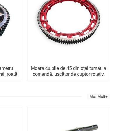
iametru
Moara cu bile de 45 din oțel turnat la
nți, roată
comandă, uscător de cuptor rotativ,
roată dințată cu diametru mare
Mai Mult+