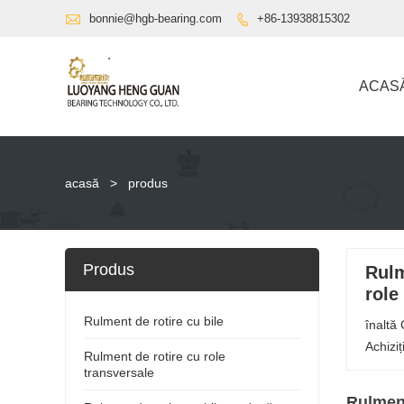

bonnie@hgb-bearing.com
+86-13938815302

ACAS
acasă
>
produs
Produs
Rulm
role
Rulment de rotire cu bile
înaltă 
Achizi
Rulment de rotire cu role
transversale
Rulment