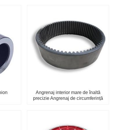
nion
Angrenaj interior mare de înaltă
precizie Angrenaj de circumferință
din metal cilindru cu tratament de
nitrurare