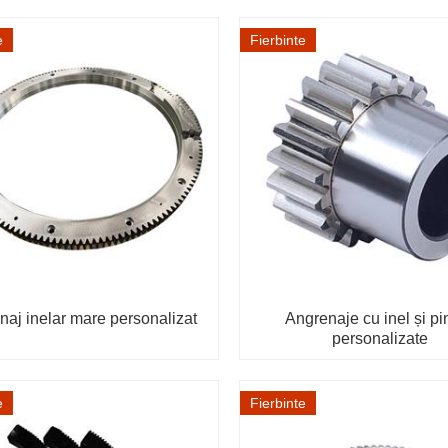
e
Fierbinte
naj inelar mare personalizat
Angrenaje cu inel și pi
personalizate
e
Fierbinte