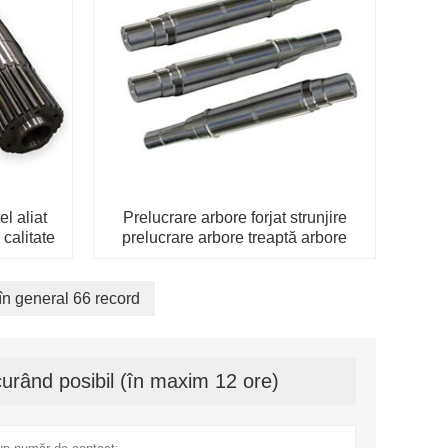
l aliat
Prelucrare arbore forjat strunjire
 calitate
prelucrare arbore treaptă arbore
luminos arbore cu role mare
în general 66 record
urând posibil (în maxim 12 ore)