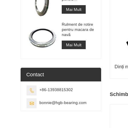
recuperatorul de
stivuitoare
Mai Mult
Rulment de rotire
pentru macara de
navă
Mai Mult
Dinți m
Contact
+86-13938815302

Schimbă
bonnie@hgb-bearing.com
