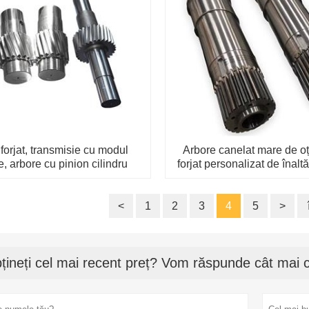
 forjat, transmisie cu modul
Arbore canelat mare de oțe
, arbore cu pinion cilindru
forjat personalizat de înaltă
<
1
2
3
4
5
>
țineți cel mai recent preț? Vom răspunde cât mai c