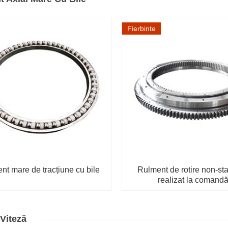
Fierbinte
nt mare de tracțiune cu bile
Rulment de rotire non-st
realizat la comand
 Viteză