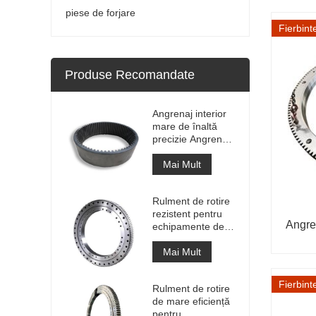
piese de forjare
Fierbint
Produse Recomandate
Angrenaj interior
mare de înaltă
precizie Angrenaj
de circumferință
din metal cilindru
Mai Mult
cu tratament de
nitrurare
Rulment de rotire
rezistent pentru
Angre
echipamente de
macara portuară
Mai Mult
Fierbint
Rulment de rotire
de mare eficiență
pentru