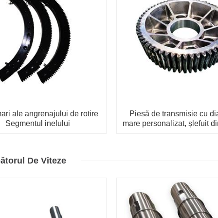
ari ale angrenajului de rotire
Piesă de transmisie cu d
Segmentul inelului
mare personalizat, șlefuit di
dințată cilindrică
torul De Viteze