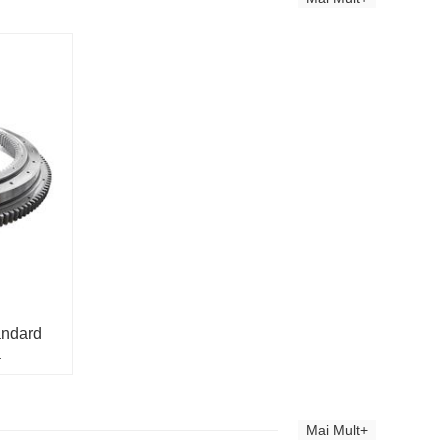
andard
ă
Mai Mult+