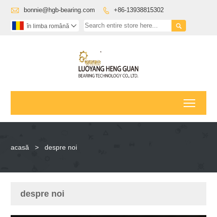

bonnie@hgb-bearing.com
+86-13938815302


în limba română

Toggl
acasă
>
despre noi
despre noi