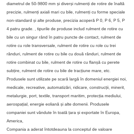
diametrul de 50-9800 mm și diverși rulmenți de rotire de înaltă
precizie, rulmenți axiali mari cu bile, rulmenți cu forme speciale
non-standard și alte produse, precizia acoperă P 0, P 6, P 5, P
4 patru grade. , tipurile de produse includ rulment de rotire cu
bile cu un singur rând în patru puncte de contact, rulment de
rotire cu role transversale, rulment de rotire cu role cu trei
rânduri, rulment de rotire cu bile cu două rânduri, rulment de
rotire combinat cu bile, rulment de rotire cu flanșă cu perete
subțire, rulment de rotire cu bile de tracțiune mare, etc.
Produsele sunt utilizate pe scară largă în domeniul energiei noi,
medicale, recreative, automatizări, ridicare, construcții, minerit,
metalurgie, port, textile, transport maritim, protecția mediului,
aerospațial, energie eoliană și alte domenii. Produsele
companiei sunt vândute în toată țara și exportate în Europa,
America,
Compania a aderat întotdeauna la conceptul de valoare