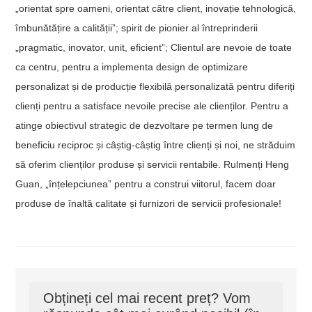
„orientat spre oameni, orientat către client, inovație tehnologică,
îmbunătățire a calității”; spirit de pionier al întreprinderii
„pragmatic, inovator, unit, eficient”; Clientul are nevoie de toate
ca centru, pentru a implementa design de optimizare
personalizat și de producție flexibilă personalizată pentru diferiți
clienți pentru a satisface nevoile precise ale clienților. Pentru a
atinge obiectivul strategic de dezvoltare pe termen lung de
beneficiu reciproc și câștig-câștig între clienți și noi, ne străduim
să oferim clienților produse și servicii rentabile. Rulmenți Heng
Guan, „înțelepciunea” pentru a construi viitorul, facem doar
produse de înaltă calitate și furnizori de servicii profesionale!
Obțineți cel mai recent preț? Vom