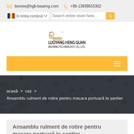

bonnie@hgb-bearing.com
+86-13938815302


în limba română

Toggl
acasă
>
caz
>
Ansamblu rulment de rotire pentru macara portuară la șantier
Ansamblu rulment de rotire pentru
macara portuară la șantier