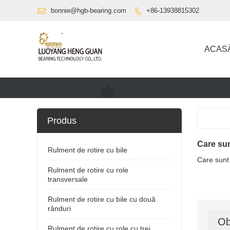

bonnie@hgb-bearing.com
+86-13938815302

ACAS
Produs
Care sunt
Rulment de rotire cu bile
Care sunt 
Rulment de rotire cu role
transversale
Rulment de rotire cu bile cu două
rânduri
Ob
Rulment de rotire cu role cu trei