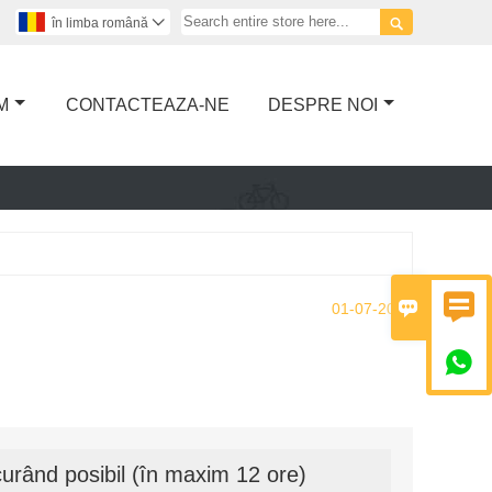

în limba română

M
CONTACTEAZA-NE
DESPRE NOI


01-07-2023

urând posibil (în maxim 12 ore)