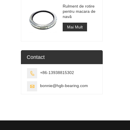
Rulment de rotire
pentru macara de
navă
Mai Mult
Contact
+86-13938815302

bonnie@hgb-bearing.com
