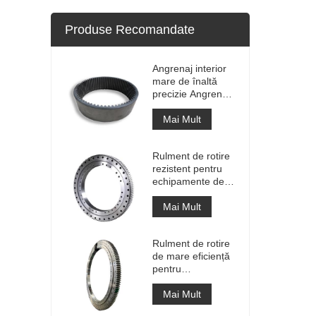
Produse Recomandate
Angrenaj interior
mare de înaltă
precizie Angrenaj
de circumferință
din metal cilindru
Mai Mult
cu tratament de
nitrurare
Rulment de rotire
rezistent pentru
echipamente de
macara portuară
Mai Mult
Rulment de rotire
de mare eficiență
pentru
recuperatorul de
stivuitoare
Mai Mult