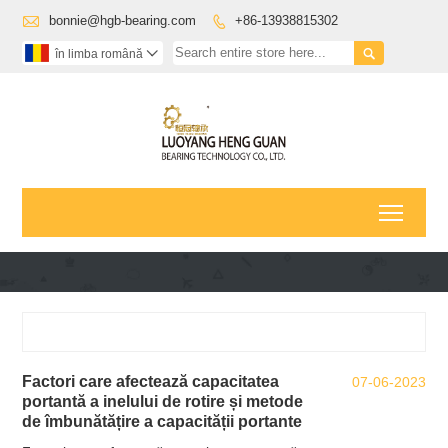

bonnie@hgb-bearing.com
+86-13938815302


în limba română

Toggl
Factori care afectează capacitatea
07-06-2023
portantă a inelului de rotire și metode
de îmbunătățire a capacității portante