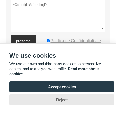
Politica de Confidențialitate
prezenta
We use cookies
MAI MULTE PRODUSE
We use our own and third-party cookies to personalize
content and to analyze web traffic.
Read more about
cookies
MAI MULTE SERVICII
Accept cookies








Reject
Drepturi de autor de © Luoyang Heng Guan Bearing Technology Co.,
Ltd E-mail: sales@hgb-bearing.com