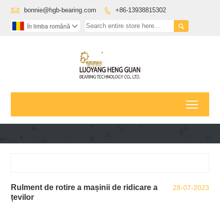

bonnie@hgb-bearing.com
+86-13938815302


în limba română

Toggl
Rulment de rotire a mașinii de ridicare a
28-07-2023
țevilor