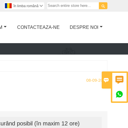

în limba română

M
CONTACTEAZA-NE
DESPRE NOI


08-09-2023

urând posibil (în maxim 12 ore)