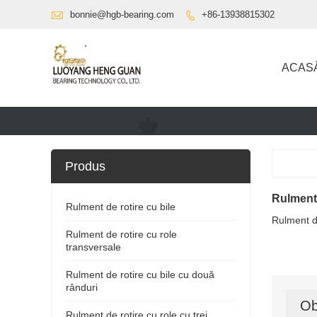

bonnie@hgb-bearing.com
+86-13938815302

ACAS
Produs
Rulment 
Rulment de rotire cu bile
Rulment d
Rulment de rotire cu role
transversale
Rulment de rotire cu bile cu două
rânduri
Ob
Rulment de rotire cu role cu trei