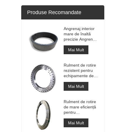
Produse Recomandate
Angrenaj interior
mare de înaltă
precizie Angrenaj
de circumferință
din metal cilindru
Mai Mult
cu tratament de
nitrurare
Rulment de rotire
rezistent pentru
echipamente de
macara portuară
Mai Mult
Rulment de rotire
de mare eficiență
pentru
recuperatorul de
stivuitoare
Mai Mult