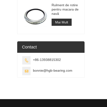
Rulment de rotire
pentru macara de
navă
Mai Mult
Contact
+86-13938815302

bonnie@hgb-bearing.com
