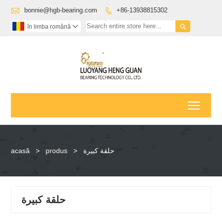

bonnie@hgb-bearing.com
+86-13938815302


în limba română

Toggl
acasă
>
produs
>
حلقة كبيرة
حلقة كبيرة