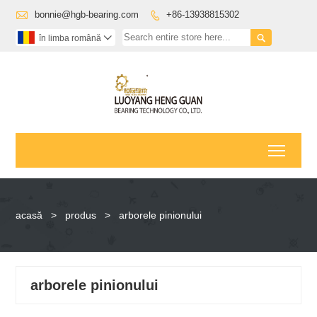

bonnie@hgb-bearing.com
+86-13938815302


în limba română

Toggl
acasă
>
produs
>
arborele pinionului
arborele pinionului