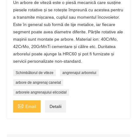
Un arbore de viteză este o piesă mecanică care susține
piesele rotative și se rotește împreună cu acestea pentru
a transmite mișcarea, cuplul sau momentul încovoietor.
Este în general sub formă de tije metalice, iar fiecare
segment poate avea diametre diferite. Părțile rotative ale
mașinii sunt montate pe arbore. Material ion: 40CrMo,
42CrMo, 20GrMnTi cementare și călire etc. Duritatea
arborelui poate ajunge la HRC60 și pot fi furnizate și
servicii personalizate non-standard.
Schimbătorul de viteze
angrenajul arborelui
arbore de angrenaj canelat
arborele angrenajului elicoidal

Email
Detalii