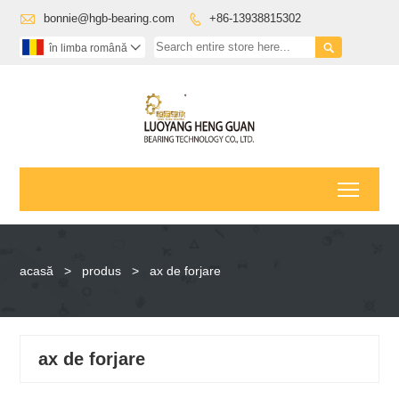

bonnie@hgb-bearing.com
+86-13938815302


în limba română

Toggl
acasă
>
produs
>
ax de forjare
ax de forjare