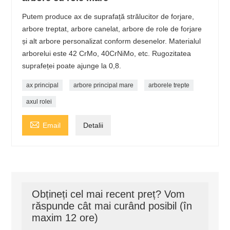
Putem produce ax de suprafață strălucitor de forjare,
arbore treptat, arbore canelat, arbore de role de forjare
și alt arbore personalizat conform desenelor. Materialul
arborelui este 42 CrMo, 40CrNiMo, etc. Rugozitatea
suprafeței poate ajunge la 0,8.
ax principal
arbore principal mare
arborele trepte
axul rolei

Email
Detalii
Obțineți cel mai recent preț? Vom
răspunde cât mai curând posibil (în
maxim 12 ore)