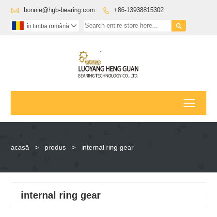

bonnie@hgb-bearing.com
+86-13938815302


în limba română

Toggl
acasă
>
produs
>
internal ring gear
internal ring gear