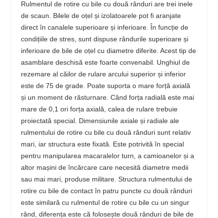
Rulmentul de rotire cu bile cu două rânduri are trei inele
de scaun. Bilele de oțel și izolatoarele pot fi aranjate
direct în canalele superioare și inferioare. În funcție de
condițiile de stres, sunt dispuse rândurile superioare și
inferioare de bile de oțel cu diametre diferite. Acest tip de
asamblare deschisă este foarte convenabil. Unghiul de
rezemare al căilor de rulare arcului superior și inferior
este de 75 de grade. Poate suporta o mare forță axială
și un moment de răsturnare. Când forța radială este mai
mare de 0,1 ori forța axială, calea de rulare trebuie
proiectată special. Dimensiunile axiale și radiale ale
rulmentului de rotire cu bile cu două rânduri sunt relativ
mari, iar structura este fixată. Este potrivită în special
pentru manipularea macaralelor turn, a camioanelor și a
altor mașini de încărcare care necesită diametre medii
sau mai mari, produse militare. Structura rulmentului de
rotire cu bile de contact în patru puncte cu două rânduri
este similară cu rulmentul de rotire cu bile cu un singur
rând, diferența este că folosește două rânduri de bile de