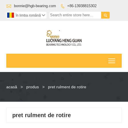

bonnie@hgb-bearing.com
+86-13938815302


în limba română

Toggl
acasă
>
produs
>
pret rulment de rotire
pret rulment de rotire