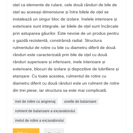
oțel ca elemente de rulare, cele două rânduri de bile de
oțel au aceeași dimensiune și între bilele de oțel se
instalează un singur bloc de izolare. Inelele interioare și
exterioare sunt integrale, iar bilele de oțel sunt încărcate
prin astuparea găurilor. Este nevoie de un produs pentru
o gazdă rezistentă, constrânsă radial. Structura
rulmentului de rotire cu bile cu diametru diferit de două
rânduri este caracterizată prin bile de oțel cu două
rânduri superioare și inferioare, inele interioare și
exterioare, blocuri de izolare și dispozitive de lubrifiere și
etanșare. Cu toate acestea, rulmentul de rotire cu
diametru diferit cu două rânduri este un rulment de rotire
din trei piese, iar structura sa este mai complicată.
inel de rotire cu angrenaj
unelte de balansare
rulment de balansare a excavatorului
inelul de rotire a excavatorului