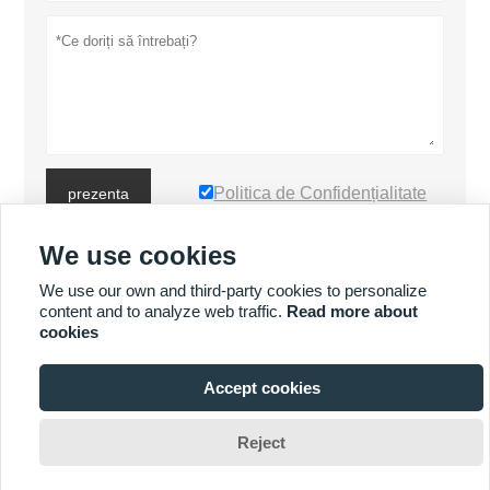
Politica de Confidențialitate
prezenta
We use cookies
MAI MULTE PRODUSE
We use our own and third-party cookies to personalize
content and to analyze web traffic.
Read more about
cookies
MAI MULTE SERVICII
Accept cookies








Reject
Drepturi de autor de © Luoyang Heng Guan Bearing Technology Co.,
Ltd E-mail: sales@hgb-bearing.com