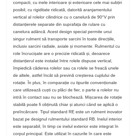
compacti, cu inele interioare și exterioare cele mai subțiri
posibil, cu rigiditate ridicată, datorită aranjamentului
vertical al rolelor cilindrice cu o canelură de 90°V prin
distanțierele separate din suprafața de rulare cu
canelura adâncă. Acest design special permite unui
singur rulment să transporte sarcini în toate direcțiile,
inclusiv sarcini radiale, axiale și momente. Rulmentul cu
role încrucișate are o precizie ridicată și, deoarece
distanțierul este instalat între rolele dispuse vertical,
împiedică căderea rolelor sau ca rolele se freacă unele
de altele, astfel încât să prevină creșterea cuplului de
rotație. În plus, în comparație cu tipurile convenționale
care utilizează cuști cu plăci de fier, o parte a rolelor nu
intră în contact sau nu se blochează. Mișcarea de rotație
stabilă poate fi obținută chiar și atunci când se aplică o
preîncărcare. Tipul standard RE este un rulment inovator
bazat pe designul rulmentului standard RB. Inelul interior
este separabil, în timp ce inelul exterior este integrat în
corpul principal. Este utilizat în cazurile în care este