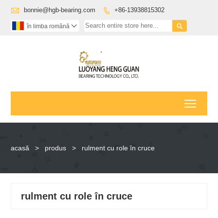

bonnie@hgb-bearing.com
+86-13938815302


în limba română

Toggl
acasă
>
produs
>
rulment cu role în cruce
rulment cu role în cruce