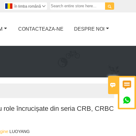

în limba română

M
CONTACTEAZA-NE
DESPRE NOI



 role încrucișate din seria CRB, CRBC
igine
LUOYANG