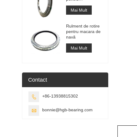
recuperatorul de
stivuitoare
Mai Mult
Rulment de rotire
pentru macara de
navă
Mai Mult
Contact
+86-13938815302

bonnie@hgb-bearing.com
