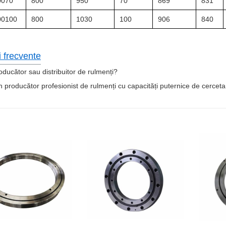
070
800
950
70
869
831
0100
800
1030
100
906
840
i frecvente
oducător sau distribuitor de rulmenți?
producător profesionist de rulmenți cu capacități puternice de cercetar