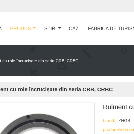
Ă
PRODUS
ȘTIRI
CAZ
FABRICA DE TURIS
 cu role încrucișate din seria CRB, CRBC
ent cu role încrucișate din seria CRB, CRBC
Rulment cu
brand.
LYHGB
produsele de or