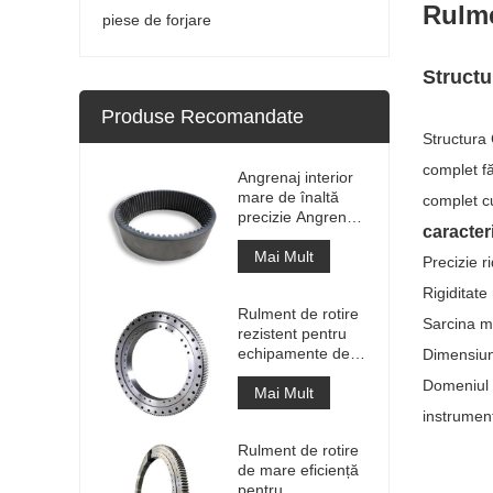
Rulme
piese de forjare
Structu
Produse Recomandate
Structura 
complet fă
Angrenaj interior
mare de înaltă
complet c
precizie Angrenaj
caracter
de circumferință
din metal cilindru
Mai Mult
Precizie r
cu tratament de
Rigiditate
nitrurare
Rulment de rotire
Sarcina ma
rezistent pentru
echipamente de
Dimensiun
macara portuară
Domeniul d
Mai Mult
instrumen
Rulment de rotire
de mare eficiență
pentru