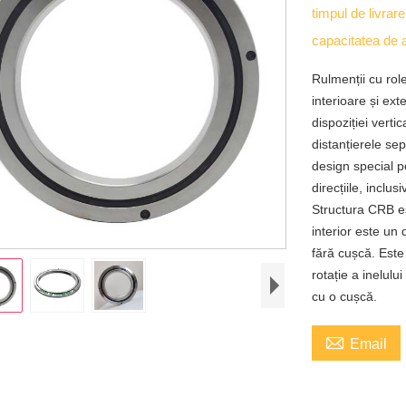
timpul de livrar
capacitatea de 
Rulmenții cu rol
interioare și exte
dispoziției verti
distanțierele se
design special p
direcțiile, inclu
Structura CRB es
interior este un
fără cușcă. Este
rotație a inelulu
cu o cușcă.

Email