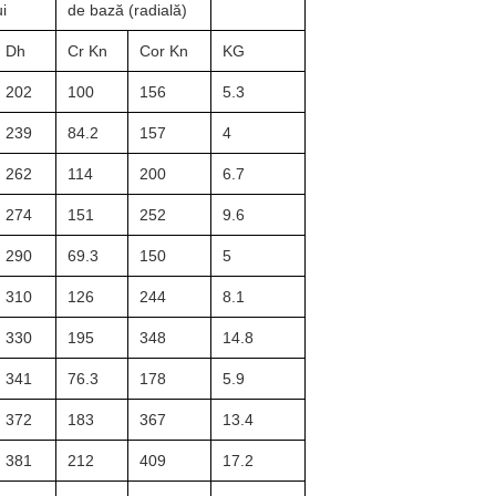
i
de bază (radială)
Dh
Cr Kn
Cor Kn
KG
202
100
156
5.3
239
84.2
157
4
262
114
200
6.7
274
151
252
9.6
290
69.3
150
5
310
126
244
8.1
330
195
348
14.8
341
76.3
178
5.9
372
183
367
13.4
381
212
409
17.2