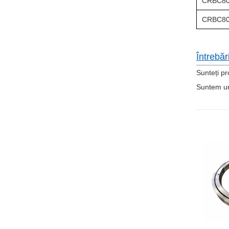
CRBC80
CRBC80
Întrebăr
Sunteți pr
Suntem un 