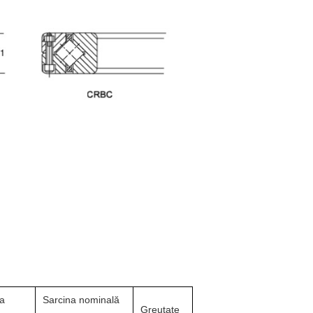
a
Sarcina nominală
Greutate