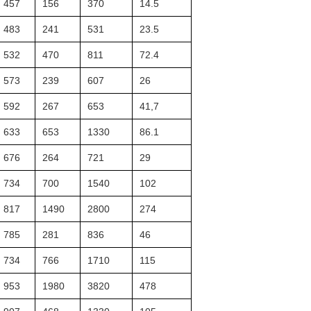
457
156
370
14.5
483
241
531
23.5
532
470
811
72.4
573
239
607
26
592
267
653
41,7
633
653
1330
86.1
676
264
721
29
734
700
1540
102
817
1490
2800
274
785
281
836
46
734
766
1710
115
953
1980
3820
478