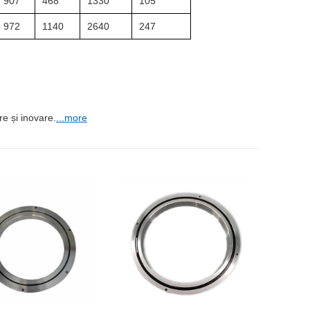
907
468
1330
105
972
1140
2640
247
e și inovare.
...more