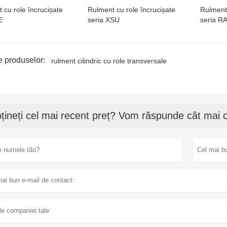
 cu role încrucișate
Rulment cu role încrucișate
Rulment 
E
seria XSU
seria R
e produselor:
rulment cilindric cu role transversale
țineți cel mai recent preț? Vom răspunde cât mai c