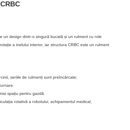
i CRBC
ste un design dintr-o singură bucată și un rulment cu role
otație a inelului interior, iar structura CRBC este un rulment
rcinii, seriile de rulmenți sunt preîncărcate;
turnare.
misi spațiu pentru gazdă.
iculația rotativă a robotului, echipamentul medical,