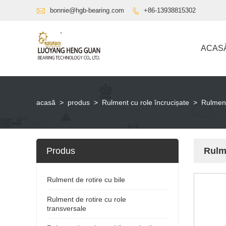

bonnie@hgb-bearing.com
+86-13938815302

ACAS
acasă
>
produs
>
Rulment cu role încrucișate
>
Rulment
Produs
Rulm
Rulment de rotire cu bile
Rulment de rotire cu role
transversale