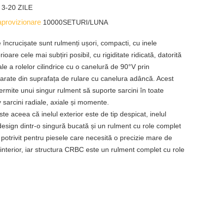
e
3-20 ZILE
aprovizionare
10000SETURI/LUNA
e încrucișate sunt rulmenți ușori, compacti, cu inele
rioare cele mai subțiri posibil, cu rigiditate ridicată, datorită
cale a rolelor cilindrice cu o canelură de 90°V prin
parate din suprafața de rulare cu canelura adâncă. Acest
ermite unui singur rulment să suporte sarcini în toate
siv sarcini radiale, axiale și momente.
te aceea că inelul exterior este de tip despicat, inelul
 design dintr-o singură bucată și un rulment cu role complet
 potrivit pentru piesele care necesită o precizie mare de
i interior, iar structura CRBC este un rulment complet cu role