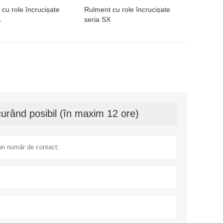
cu role încrucișate
Rulment cu role încrucișate
A
seria SX
urând posibil (în maxim 12 ore)