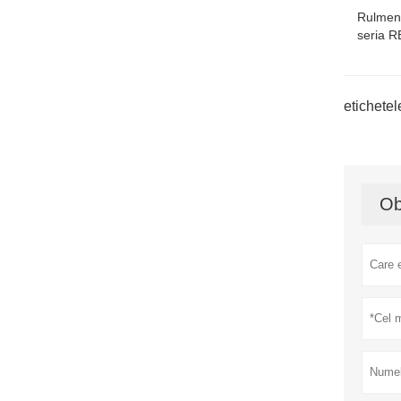
Rulment
seria R
etichetel
Ob