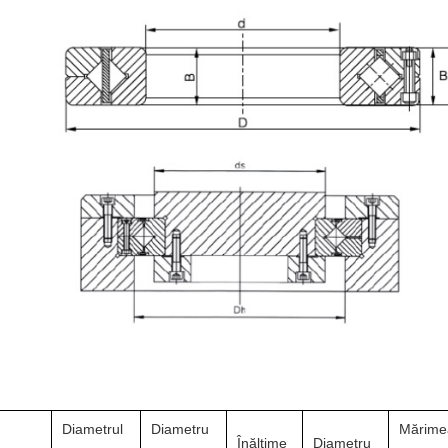
Diametrul
Diametru
Mărime
Înălţime
Diametru