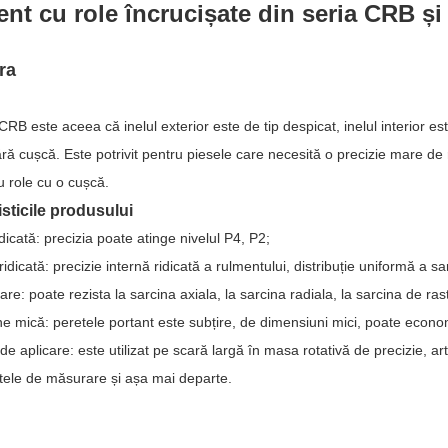
nt cu role încrucișate din seria CRB ș
ra
CRB este aceea că inelul exterior este de tip despicat, inelul interior e
ră cușcă. Este potrivit pentru piesele care necesită o precizie mare de r
u role cu o cușcă.
isticile produsului
idicată: precizia poate atinge nivelul P4, P2;
 ridicată: precizie internă ridicată a rulmentului, distribuție uniformă a sa
re: poate rezista la sarcina axiala, la sarcina radiala, la sarcina de ras
e mică: peretele portant este subțire, de dimensiuni mici, poate econo
e aplicare: este utilizat pe scară largă în masa rotativă de precizie, art
tele de măsurare și așa mai departe.