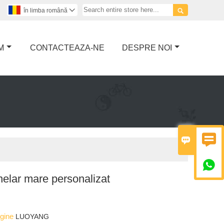

în limba română

M
CONTACTEAZA-NE
DESPRE NOI



nelar mare personalizat
igine
LUOYANG