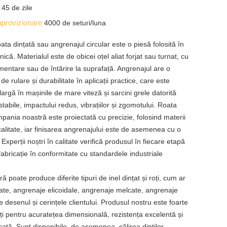
e
45 de zile
aprovizionare
4000 de seturi/luna
ata dințată sau angrenajul circular este o piesă folosită în
că. Materialul este de obicei oțel aliat forjat sau turnat, cu
entare sau de întărire la suprafață. Angrenajul are o
e rulare și durabilitate în aplicații practice, care este
 largă în mașinile de mare viteză și sarcini grele datorită
stabile, impactului redus, vibrațiilor și zgomotului. Roata
mpania noastră este proiectată cu precizie, folosind materii
calitate, iar finisarea angrenajului este de asemenea cu o
. Experții noștri în calitate verifică produsul în fiecare etapă
fabricație în conformitate cu standardele industriale
 poate produce diferite tipuri de inel dințat și roți, cum ar
țate, angrenaje elicoidale, angrenaje melcate, angrenaje
e desenul și cerințele clientului. Produsul nostru este foarte
nți pentru acuratețea dimensională, rezistența excelentă și
cată. Sunt disponibile, de asemenea, călirea dinților,