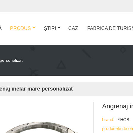
Ă
PRODUS
ȘTIRI
CAZ
FABRICA DE TURIS
personalizat
naj inelar mare personalizat
Angrenaj i
brand.
LYHGB
produsele de or