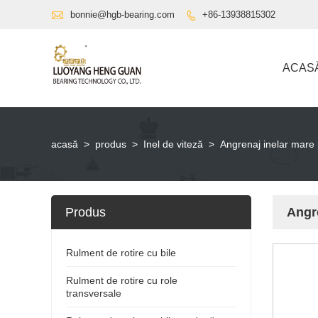

bonnie@hgb-bearing.com
+86-13938815302

ACAS
acasă
>
produs
>
Inel de viteză
>
Angrenaj inelar mare 
Produs
Angre
Rulment de rotire cu bile
Rulment de rotire cu role
transversale