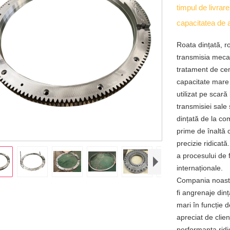
timpul de livrar
capacitatea de 
Roata dințată, ro
transmisia mecani
tratament de cem
capacitate mare d
utilizat pe scară
transmisiei sale 
dințată de la co
prime de înaltă 
precizie ridicată
a procesului de 
internaționale.
Compania noastră
fi angrenaje din
mari în funcție d
apreciat de clie
performanța ridi