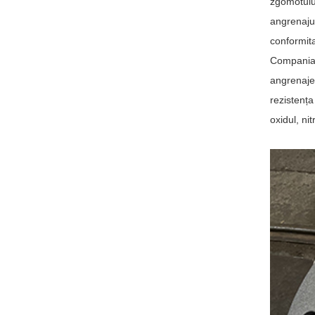
zgomotului
angrenajul
conformita
Compania n
angrenaje 
rezistența
oxidul, ni