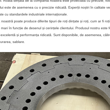
. Roata dințată de la compania noastră este proiectată cu precizie, folos
ui este de asemenea cu o precizie ridicată. Experții noștri în calitate ve
te cu standardele industriale internaționale.
oastră poate produce diferite tipuri de roți dințate și roți, cum ar fi ro
mari în funcție de desenul și cerințele clientului. Produsul nostru este 
 excelentă și performanța ridicată. Sunt disponibile, de asemenea, călirea
trurarea, sablare.