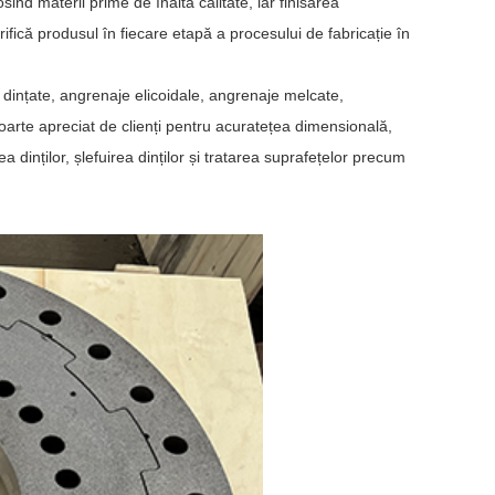
ind materii prime de înaltă calitate, iar finisarea
rifică produsul în fiecare etapă a procesului de fabricație în
ți dințate, angrenaje elicoidale, angrenaje melcate,
foarte apreciat de clienți pentru acuratețea dimensională,
 dinților, șlefuirea dinților și tratarea suprafețelor precum