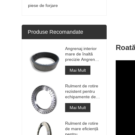
piese de forjare
Produse Recomandate
Roată
Angrenaj interior
mare de înaltă
precizie Angrenaj
de circumferință
din metal cilindru
Mai Mult
cu tratament de
nitrurare
Rulment de rotire
rezistent pentru
echipamente de
macara portuară
Mai Mult
Rulment de rotire
de mare eficiență
pentru