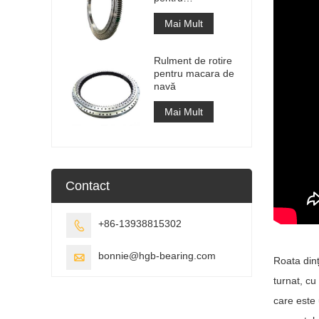
recuperatorul de
stivuitoare
Mai Mult
Rulment de rotire
pentru macara de
navă
Mai Mult
Contact
+86-13938815302

bonnie@hgb-bearing.com

Roata dinț
turnat, cu
care este 