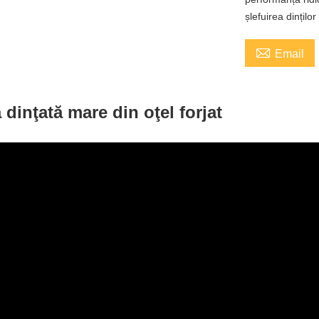
șlefuirea dințilo

Email
 dinţată mare din oţel forjat