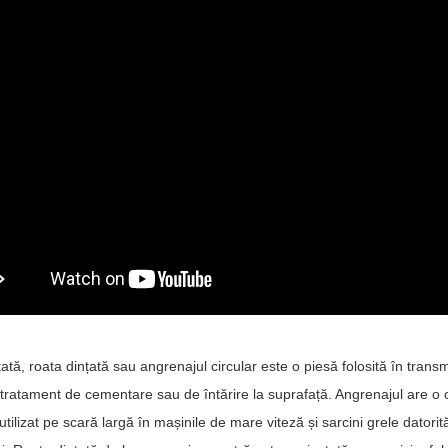
ată, roata dințată sau angrenajul circular este o piesă folosită în transm
 tratament de cementare sau de întărire la suprafață. Angrenajul are o ca
utilizat pe scară largă în mașinile de mare viteză și sarcini grele datorită 