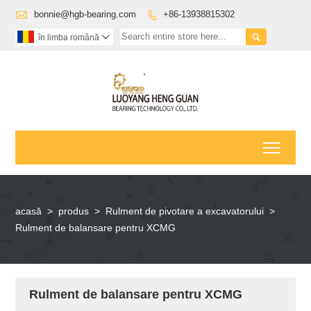

bonnie@hgb-bearing.com
+86-13938815302


în limba română

Toggl
acasă
>
produs
>
Rulment de pivotare a excavatorului
>
Rulment de balansare pentru XCMG
Rulment de balansare pentru XCMG