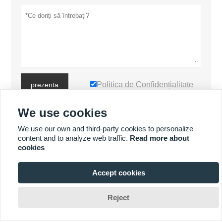
Politica de Confidențialitate
prezenta
We use cookies
MAI MULTE PRODUSE
We use our own and third-party cookies to personalize
content and to analyze web traffic.
Read more about
cookies
MAI MULTE SERVICII
Accept cookies








Reject
Drepturi de autor de © Luoyang Heng Guan Bearing Technology Co.,
Ltd E-mail: sales@hgb-bearing.com