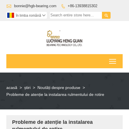

bonnie@hgb-bearing.com
+86-13938815302


în limba română

Toggl
acasă
>
știri
>
Noutăți despre produse
>
Probleme de atenție la instalarea rulmentului de rotire
Probleme de atenție la instalarea
rulmentului de rotire