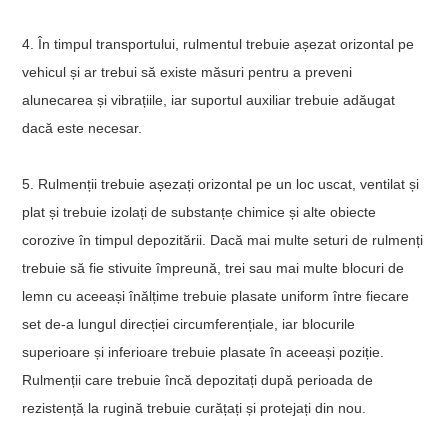
4. În timpul transportului, rulmentul trebuie așezat orizontal pe
vehicul și ar trebui să existe măsuri pentru a preveni
alunecarea și vibrațiile, iar suportul auxiliar trebuie adăugat
dacă este necesar.
5. Rulmenții trebuie așezați orizontal pe un loc uscat, ventilat și
plat și trebuie izolați de substanțe chimice și alte obiecte
corozive în timpul depozitării. Dacă mai multe seturi de rulmenți
trebuie să fie stivuite împreună, trei sau mai multe blocuri de
lemn cu aceeași înălțime trebuie plasate uniform între fiecare
set de-a lungul direcției circumferențiale, iar blocurile
superioare și inferioare trebuie plasate în aceeași poziție.
Rulmenții care trebuie încă depozitați după perioada de
rezistență la rugină trebuie curățați și protejați din nou.