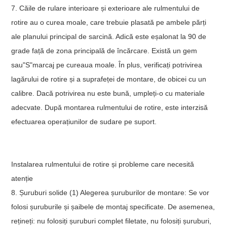
7. Căile de rulare interioare și exterioare ale rulmentului de
rotire au o curea moale, care trebuie plasată pe ambele părți
ale planului principal de sarcină. Adică este eșalonat la 90 de
grade față de zona principală de încărcare. Există un gem
sau"S"marcaj pe cureaua moale. În plus, verificați potrivirea
lagărului de rotire și a suprafeței de montare, de obicei cu un
calibre. Dacă potrivirea nu este bună, umpleți-o cu materiale
adecvate. După montarea rulmentului de rotire, este interzisă
efectuarea operațiunilor de sudare pe suport.
Instalarea rulmentului de rotire și probleme care necesită
atenție
8. Șuruburi solide (1) Alegerea șuruburilor de montare: Se vor
folosi șuruburile și șaibele de montaj specificate. De asemenea,
rețineți: nu folosiți șuruburi complet filetate, nu folosiți șuruburi,