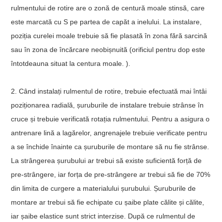
rulmentului de rotire are o zonă de centură moale stinsă, care
este marcată cu S pe partea de capăt a inelului. La instalare,
poziția curelei moale trebuie să fie plasată în zona fără sarcină
sau în zona de încărcare neobișnuită (orificiul pentru dop este
întotdeauna situat la centura moale. ).
2. Când instalați rulmentul de rotire, trebuie efectuată mai întâi
poziționarea radială, șuruburile de instalare trebuie strânse în
cruce și trebuie verificată rotația rulmentului. Pentru a asigura o
antrenare lină a lagărelor, angrenajele trebuie verificate pentru
a se închide înainte ca șuruburile de montare să nu fie strânse.
La strângerea șurubului ar trebui să existe suficientă forță de
pre-strângere, iar forța de pre-strângere ar trebui să fie de 70%
din limita de curgere a materialului șurubului. Șuruburile de
montare ar trebui să fie echipate cu șaibe plate călite și călite,
iar șaibe elastice sunt strict interzise. După ce rulmentul de