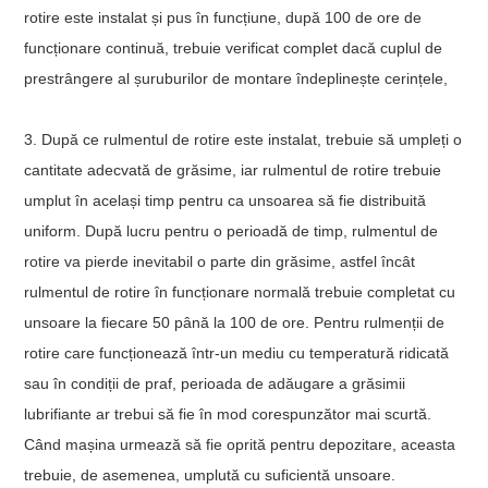
rotire este instalat și pus în funcțiune, după 100 de ore de
funcționare continuă, trebuie verificat complet dacă cuplul de
prestrângere al șuruburilor de montare îndeplinește cerințele,
3. După ce rulmentul de rotire este instalat, trebuie să umpleți o
cantitate adecvată de grăsime, iar rulmentul de rotire trebuie
umplut în același timp pentru ca unsoarea să fie distribuită
uniform. După lucru pentru o perioadă de timp, rulmentul de
rotire va pierde inevitabil o parte din grăsime, astfel încât
rulmentul de rotire în funcționare normală trebuie completat cu
unsoare la fiecare 50 până la 100 de ore. Pentru rulmenții de
rotire care funcționează într-un mediu cu temperatură ridicată
sau în condiții de praf, perioada de adăugare a grăsimii
lubrifiante ar trebui să fie în mod corespunzător mai scurtă.
Când mașina urmează să fie oprită pentru depozitare, aceasta
trebuie, de asemenea, umplută cu suficientă unsoare.