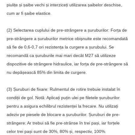
piulițe și șaibe vechi și interziceți utilizarea șaibelor deschise,
cum ar fi șaibe elastice.
(2) Selectarea cuplului de pre-strângere a șuruburilor: Forța de
pre-strângere a șuruburilor metrice obișnuite este recomandată
să fie de 0,6-0,7 ori rezistența la curgere a șurubului. Se
recomandă ca șuruburile mai mari decât M27 să utilizeze
dispozitive de strângere hidraulice, iar forța de pre-strângere să
nu depășească 85% din limita de curgere.
(3) Șuruburi de fixare: Rulmentul de rotire trebuie instalat în
condiții de gol. Notă: Aplicați puțin ulei pe filetele șuruburilor
pentru a asigura echilibrul rezistenței la frecare. Nu utilizați
adeziv pe piesele de blocare a șuruburilor. Șuruburi de pre-
strângere: Ar trebui să fie pre-strânse în trei pași, iar forțele
celor trei pași sunt de 30%, 80% și, respectiv, 100%.