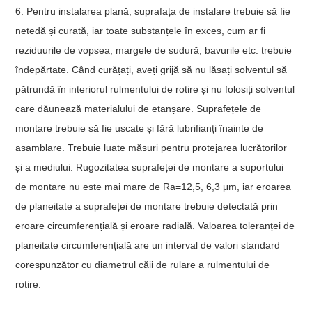
6. Pentru instalarea plană, suprafața de instalare trebuie să fie
netedă și curată, iar toate substanțele în exces, cum ar fi
reziduurile de vopsea, margele de sudură, bavurile etc. trebuie
îndepărtate. Când curățați, aveți grijă să nu lăsați solventul să
pătrundă în interiorul rulmentului de rotire și nu folosiți solventul
care dăunează materialului de etanșare. Suprafețele de
montare trebuie să fie uscate și fără lubrifianți înainte de
asamblare. Trebuie luate măsuri pentru protejarea lucrătorilor
și a mediului. Rugozitatea suprafeței de montare a suportului
de montare nu este mai mare de Ra=12,5, 6,3 μm, iar eroarea
de planeitate a suprafeței de montare trebuie detectată prin
eroare circumferențială și eroare radială. Valoarea toleranței de
planeitate circumferențială are un interval de valori standard
corespunzător cu diametrul căii de rulare a rulmentului de
rotire.