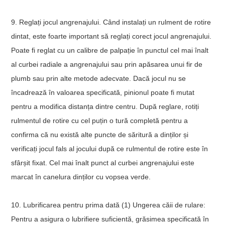
9. Reglați jocul angrenajului. Când instalați un rulment de rotire
dintat, este foarte important să reglați corect jocul angrenajului.
Poate fi reglat cu un calibre de palpație în punctul cel mai înalt
al curbei radiale a angrenajului sau prin apăsarea unui fir de
plumb sau prin alte metode adecvate. Dacă jocul nu se
încadrează în valoarea specificată, pinionul poate fi mutat
pentru a modifica distanța dintre centru. După reglare, rotiți
rulmentul de rotire cu cel puțin o tură completă pentru a
confirma că nu există alte puncte de săritură a dinților și
verificați jocul fals al jocului după ce rulmentul de rotire este în
sfârșit fixat. Cel mai înalt punct al curbei angrenajului este
marcat în canelura dinților cu vopsea verde.
10. Lubrificarea pentru prima dată (1) Ungerea căii de rulare:
Pentru a asigura o lubrifiere suficientă, grăsimea specificată în