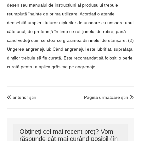
desen sau manualul de instrucțiuni al produsului trebuie
reumplută înainte de prima utilizare. Acordați o atenție
deosebită umplerii tuturor niplurilor de unsoare cu unsoare unul
câte unul, de preferință în timp ce rotiți inelul de rotire, până
când vedeți cum se stoarce grăsimea din inelul de etanșare. (2)
Ungerea angrenajului: Când angrenajul este lubrifiat, suprafața
dinților trebuie să fie curată. Este recomandat să folosiți o perie
curată pentru a aplica grăsime pe angrenaje.
anterior știri
Pagina următoare știri


Obțineți cel mai recent preț? Vom
răspunde cât mai curând posibil (în