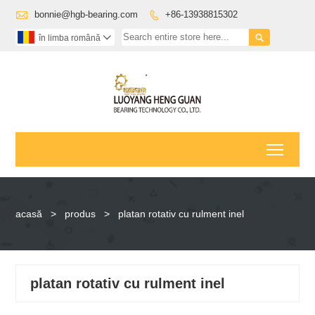

bonnie@hgb-bearing.com
+86-13938815302


în limba română

Toggl
acasă
>
produs
>
platan rotativ cu rulment inel
platan rotativ cu rulment inel