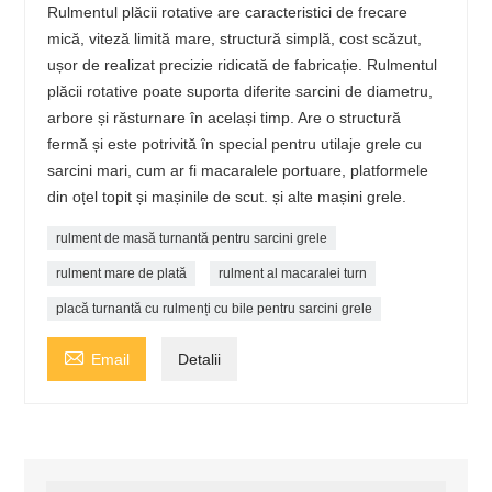
Rulmentul plăcii rotative are caracteristici de frecare
mică, viteză limită mare, structură simplă, cost scăzut,
ușor de realizat precizie ridicată de fabricație. Rulmentul
plăcii rotative poate suporta diferite sarcini de diametru,
arbore și răsturnare în același timp. Are o structură
fermă și este potrivită în special pentru utilaje grele cu
sarcini mari, cum ar fi macaralele portuare, platformele
din oțel topit și mașinile de scut. și alte mașini grele.
rulment de masă turnantă pentru sarcini grele
rulment mare de plată
rulment al macaralei turn
placă turnantă cu rulmenți cu bile pentru sarcini grele

Email
Detalii