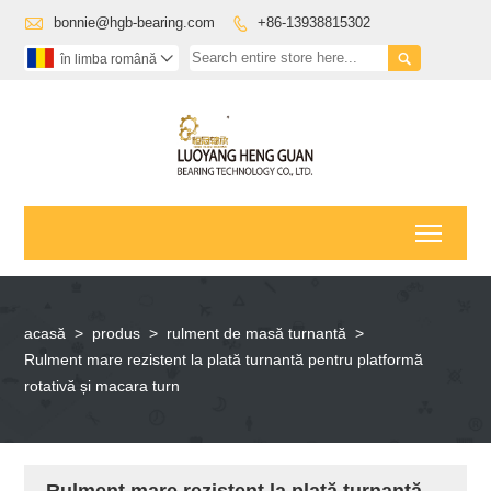

bonnie@hgb-bearing.com
+86-13938815302


în limba română

Toggl
acasă
>
produs
>
rulment de masă turnantă
>
Rulment mare rezistent la plată turnantă pentru platformă
rotativă și macara turn
Rulment mare rezistent la plată turnantă