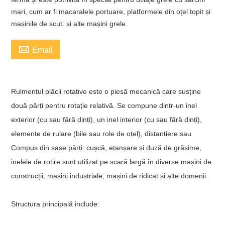
mari, cum ar fi macaralele portuare, platformele din oțel topit și
mașinile de scut. și alte mașini grele.

Email
Rulmentul plăcii rotative este o piesă mecanică care susține
două părți pentru rotație relativă. Se compune dintr-un inel
exterior (cu sau fără dinți), un inel interior (cu sau fără dinți),
elemente de rulare (bile sau role de oțel), distanțiere sau
Compus din șase părți: cușcă, etanșare și duză de grăsime,
inelele de rotire sunt utilizat pe scară largă în diverse mașini de
construcții, mașini industriale, mașini de ridicat și alte domenii.
Structura principală include: