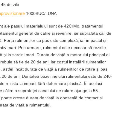
e
45 de zile
aprovizionare
1000BUC/LUNA
nt ale pasului materialului sunt de 42CrMo, tratamentul
atamentul general de călire și revenire, iar suprafața căii de
să. Forța rulmenților cu pas este complexă, iar impactul și
elativ mari. Prin urmare, rulmentul este necesar să reziste
ât și la sarcini mari. Durata de viață a motorului principal al
trebuie să fie de 20 de ani, iar costul instalării rulmenților
, astfel încât durata de viață a rulmenților de rotire și pas
ă 20 de ani. Duritatea bazei inelului rulmentului este de 240-
e rezista la impact fără deformare plastică. În același
e călire a suprafeței canalului de rulare ajunge la 55-
poate crește durata de viață la oboseală de contact și
rata de viață a rulmentului.