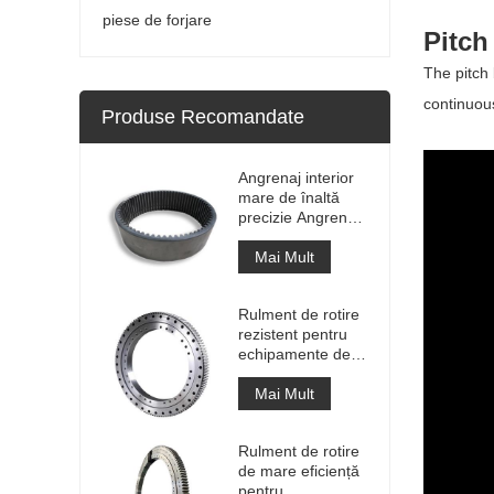
piese de forjare
Pitch
The pitch
continuous
Produse Recomandate
Angrenaj interior
mare de înaltă
precizie Angrenaj
de circumferință
din metal cilindru
Mai Mult
cu tratament de
nitrurare
Rulment de rotire
rezistent pentru
echipamente de
macara portuară
Mai Mult
Rulment de rotire
de mare eficiență
pentru