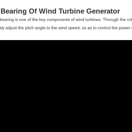
 Bearing Of Wind Turbine Generator
 bearing is one of the key components of wind turbines. Through the ro
ly adjust the pitch angle to the wind speed, so as to control the power 