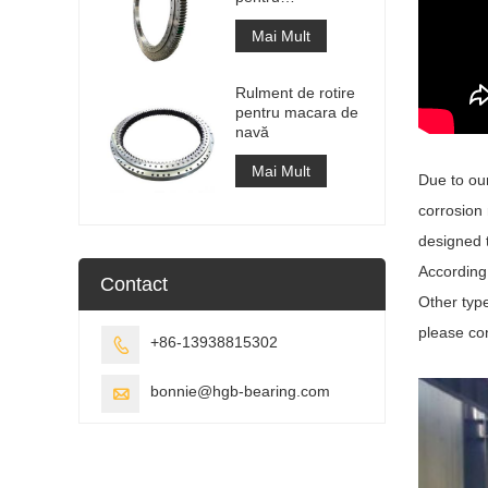
recuperatorul de
stivuitoare
Mai Mult
Rulment de rotire
pentru macara de
navă
Mai Mult
Due to our
corrosion 
designed t
According 
Contact
Other type
please con
+86-13938815302

bonnie@hgb-bearing.com
