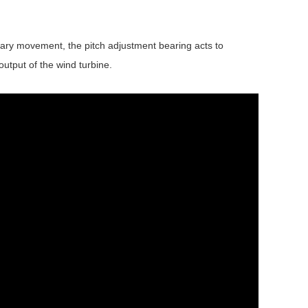
tary movement, the pitch adjustment bearing acts to
output of the wind turbine.