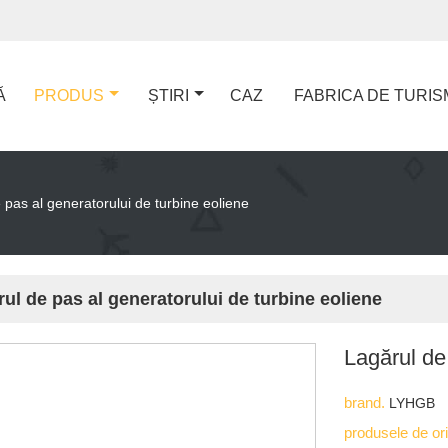
Ă
PRODUS
ȘTIRI
CAZ
FABRICA DE TURIS
 pas al generatorului de turbine eoliene
ul de pas al generatorului de turbine eoliene
Lagărul de
brand.
LYHGB
produsele de or