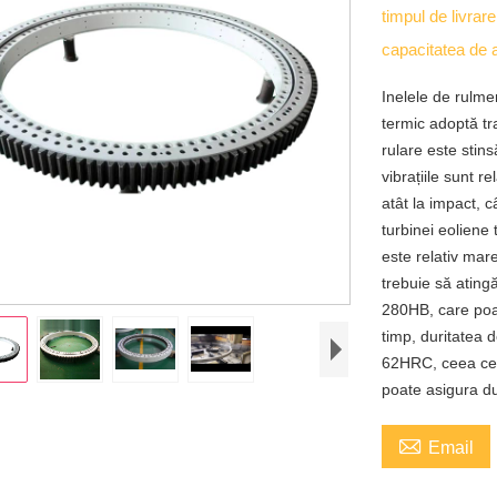
timpul de livrar
capacitatea de 
Inelele de rulme
termic adoptă tr
rulare este stin
vibrațiile sunt r
atât la impact, c
turbinei eoliene 
este relativ mare
trebuie să ating
280HB, care poat
timp, duritatea d
62HRC, ceea ce 
poate asigura du

Email