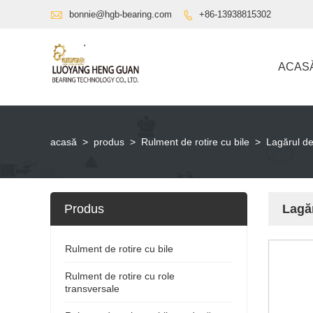

bonnie@hgb-bearing.com
+86-13938815302

ACAS
acasă
>
produs
>
Rulment de rotire cu bile
>
Lagărul de
Produs
Lagăr
Rulment de rotire cu bile
Rulment de rotire cu role
transversale