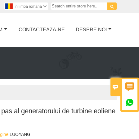

în limba română

M
CONTACTEAZA-NE
DESPRE NOI



 pas al generatorului de turbine eoliene
igine
LUOYANG