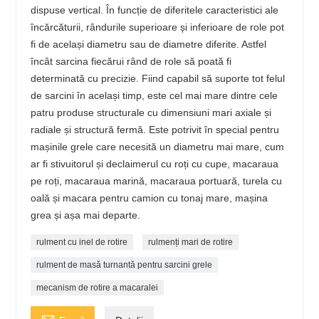
dispuse vertical. În funcție de diferitele caracteristici ale
încărcăturii, rândurile superioare și inferioare de role pot
fi de același diametru sau de diametre diferite. Astfel
încât sarcina fiecărui rând de role să poată fi
determinată cu precizie. Fiind capabil să suporte tot felul
de sarcini în același timp, este cel mai mare dintre cele
patru produse structurale cu dimensiuni mari axiale și
radiale și structură fermă. Este potrivit în special pentru
mașinile grele care necesită un diametru mai mare, cum
ar fi stivuitorul și declaimerul cu roți cu cupe, macaraua
pe roți, macaraua marină, macaraua portuară, turela cu
oală și macara pentru camion cu tonaj mare, mașina
grea și așa mai departe.
rulment cu inel de rotire
rulmenți mari de rotire
rulment de masă turnantă pentru sarcini grele
mecanism de rotire a macaralei
