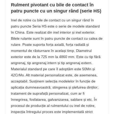
Rulment pivotant cu bile de contact în
patru puncte cu un singur rând (serie HS)
Inel de rotire cu bile de contact cu un singur rând în
patru puncte Seria HS este o serie de modele standard
în China. Este realizat din inel interior și inel exterior.
Bilele rulante sunt în patru puncte de contact cu calea de
rulare. Poate suporta forța axială, forța radială și
momentul de răsturnare în același timp. Diametrul
exterior este de la 725 mm la 4860 mm. Este cu tip fără
angrenaj, tip angrenaj intern și tip angrenaj extern.
Materialul standard pe care îl adoptăm este 50Mn și
42CrMo. Alt material personalizat este, de asemenea,
acceptabil. Susținem selecția modelelor în funcție de
aplicația dumneavoastră; stingerea și șlefuirea dinților;
tratament de suprafață personalizat, cum ar fi
înnegrirea, fosfatarea, galvanizarea, sablare și etc. În
procesul de producție al rulmentului cu inel de rotire,
inspecția întregului proces este implementată strict