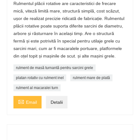
Rulmentul plăcii rotative are caracteristici de frecare
mică, viteză limită mare, structură simplă, cost scăzut,
ușor de realizat precizie ridicată de fabricație. Rulmentul
plăcii rotative poate suporta diferite sarcini de diametru,
arbore și răsturnare în același timp. Are o structură
fermă și este potrivită în special pentru utilaje grele cu
sarcini mari, cum ar fi macaralele portuare, platformele
din oțel topit și mașinile de scut. și alte mașini grele.
rulment de masă turnantă pentru sarcini grele
platan rotativ cu rulment inel
rulment mare de plată
rulment al macaralei turn

Email
Detalii