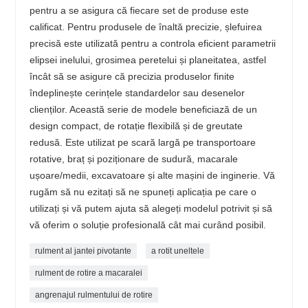
pentru a se asigura că fiecare set de produse este
calificat. Pentru produsele de înaltă precizie, șlefuirea
precisă este utilizată pentru a controla eficient parametrii
elipsei inelului, grosimea peretelui și planeitatea, astfel
încât să se asigure că precizia produselor finite
îndeplinește cerințele standardelor sau desenelor
clienților. Această serie de modele beneficiază de un
design compact, de rotație flexibilă și de greutate
redusă. Este utilizat pe scară largă pe transportoare
rotative, braț și poziționare de sudură, macarale
ușoare/medii, excavatoare și alte mașini de inginerie. Vă
rugăm să nu ezitați să ne spuneți aplicația pe care o
utilizați și vă putem ajuta să alegeți modelul potrivit și să
vă oferim o soluție profesională cât mai curând posibil.
rulment al jantei pivotante
a rotit uneltele
rulment de rotire a macaralei
angrenajul rulmentului de rotire