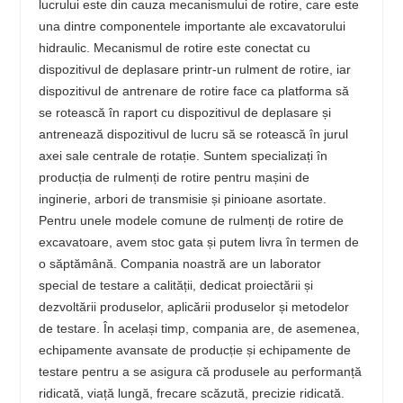
lucrului este din cauza mecanismului de rotire, care este
una dintre componentele importante ale excavatorului
hidraulic. Mecanismul de rotire este conectat cu
dispozitivul de deplasare printr-un rulment de rotire, iar
dispozitivul de antrenare de rotire face ca platforma să
se rotească în raport cu dispozitivul de deplasare și
antrenează dispozitivul de lucru să se rotească în jurul
axei sale centrale de rotație. Suntem specializați în
producția de rulmenți de rotire pentru mașini de
inginerie, arbori de transmisie și pinioane asortate.
Pentru unele modele comune de rulmenți de rotire de
excavatoare, avem stoc gata și putem livra în termen de
o săptămână. Compania noastră are un laborator
special de testare a calității, dedicat proiectării și
dezvoltării produselor, aplicării produselor și metodelor
de testare. În același timp, compania are, de asemenea,
echipamente avansate de producție și echipamente de
testare pentru a se asigura că produsele au performanță
ridicată, viață lungă, frecare scăzută, precizie ridicată.