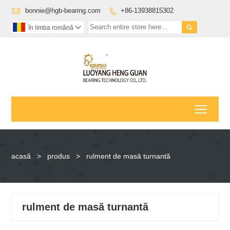

bonnie@hgb-bearing.com
+86-13938815302


în limba română

Toggl
acasă
>
produs
>
rulment de masă turnantă
rulment de masă turnantă